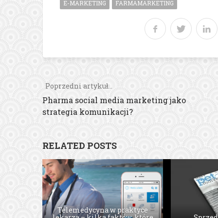
E-MARKETING
FARMAMARKETING
Poprzedni artykuł...
Pharma social media marketing jako
strategia komunikacji?
RELATED POSTS
Telemedycyna w praktyce
Budowan
lekarza – kilka faktów, które
Personal branding w
relacji w 
Sprzed