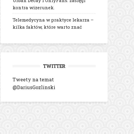
Urban Decay i OnlyFans: zasięgi
kontra wizerunek.
Telemedycyna w praktyce lekarza –
kilka faktów, które warto znać
TWITTER
Tweety na temat
@DariusGozlinski