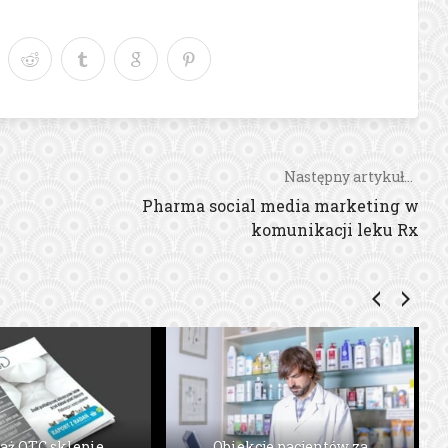
Następny artykuł...
Pharma social media marketing w
komunikacji leku Rx
ie pozytywnych
farmacji, czyli jak
aż OTC sklepie
Ambasadorzy wśród marek
Obiekcje pacjentów za