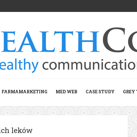
FARMAMARKETING
MED WEB
CASE STUDY
GREY 
ich leków