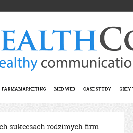
FARMAMARKETING
MED WEB
CASE STUDY
GREY 
mych sukcesach rodzimych firm