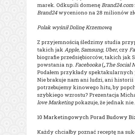
marek. Odkupili domenę
Brand24.com
Brand24
wyceniono na 28 milionów zł
Polak wyśnił Dolinę Krzemową
Z przyjemnością śledzimy studia prz
takich jak
Apple
,
Samsung
,
Uber
, czy
Fa
biografie przedsiębiorców, takich jak S
powstania np.
Facebooka
(„
The Social 
Podałem przykłady spektakularnych 
Nie brakuje nam ani ludzi, ani histori
potrzebujemy kinowego hitu, by popch
szybkiego wzrostu? Prezentacja Mich
love Marketing
pokazuje, że jednak nie.
10 Marketingowych Porad Budowy Bizn
Każdy chciałby poznać receptę na sukc