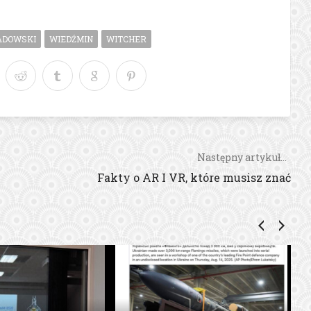
ADOWSKI
WIEDŹMIN
WITCHER
Następny artykuł...
Fakty o AR I VR, które musisz znać