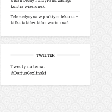
Urban Decay i OnlyFans: zasięgi
kontra wizerunek.
Telemedycyna w praktyce lekarza –
kilka faktów, które warto znać
TWITTER
Tweety na temat
@DariusGozlinski