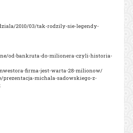
ziala/2010/03/tak-rodzily-sie-legendy-
one/od-bankruta-do-milionera-czyli-historia-
inwestora-firma-jest-warta-28-milionow/
gie/prezentacja-michala-sadowskiego-z-
2