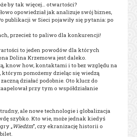
że by tak więcej… otwartości?
owo opowiedział jak analizuje swój biznes,
o publikacji w Sieci pojawiły się pytania: po
h, przecież to paliwo dla konkurencji!
wartości to jeden powodów dla których
zona Dolina Krzemowa jest daleko.
ą, know how, kontaktami i to bez względu na
y, którym pomożemy dzieląc się wiedzą
i zaczną działać podobnie. Oto klucz do
zaapelował przy tym o współdziałanie
trudny, ale nowe technologie i globalizacja
wdę szybko. Kto wie, może jednak kiedyś
gry „
Wiedźm
”, czy ekranizację historii o
ilet.