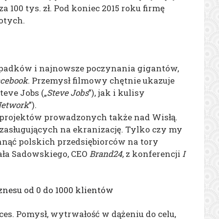
za 100 tys. zł. Pod koniec 2015 roku firmę
otych.
ypadków i najnowsze poczynania gigantów,
cebook
. Przemysł filmowy chętnie ukazuje
teve Jobs („
Steve Jobs
”), jak i kulisy
Network
”).
projektów prowadzonych także nad Wisłą.
i zasługujących na ekranizację. Tylko czy my
nąć polskich przedsiębiorców na tory
ała Sadowskiego, CEO
Brand24
, z konferencji
I
esu od 0 do 1000 klientów
es. Pomysł, wytrwałość w dążeniu do celu,