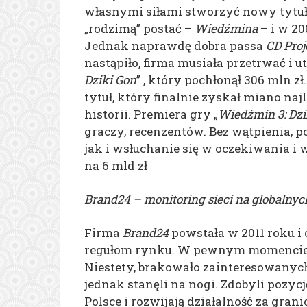
własnymi siłami stworzyć nowy tytuł
„rodzimą” postać –
Wiedźmina
– i w 20
Jednak naprawdę dobra passa
CD Proj
nastąpiło, firma musiała przetrwać i 
Dziki Gon
” , który pochłonął 306 mln z
tytuł, który finalnie zyskał miano najl
historii. Premiera gry „
Wiedźmin 3: Dzi
graczy, recenzentów. Bez wątpienia,
jak i wsłuchanie się w oczekiwania i 
na 6 mld zł
Brand24 – monitoring sieci na globalny
Firma
Brand24
powstała w 2011 roku i
regułom rynku. W pewnym momencie za
Niestety, brakowało zainteresowanych
jednak stanęli na nogi. Zdobyli pozyc
Polsce i rozwijają działalność za grani