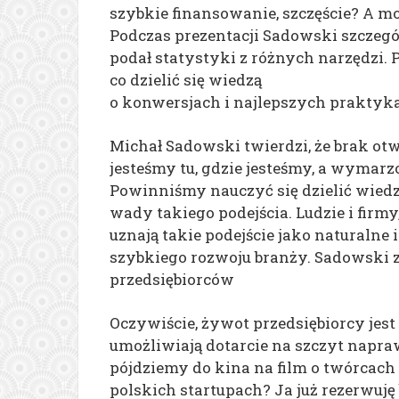
szybkie finansowanie, szczęście? A mo
Podczas prezentacji Sadowski szczegół
podał statystyki z różnych narzędzi. P
co dzielić się wiedzą
o konwersjach i najlepszych praktykac
Michał Sadowski twierdzi, że brak ot
jesteśmy tu, gdzie jesteśmy, a wymar
Powinniśmy nauczyć się dzielić wiedz
wady takiego podejścia. Ludzie i firm
uznają takie podejście jako naturalne 
szybkiego rozwoju branży. Sadowski 
przedsiębiorców
Oczywiście, żywot przedsiębiorcy jest 
umożliwiają dotarcie na szczyt napra
pójdziemy do kina na film o twórcach 
polskich startupach? Ja już rezerwuję b