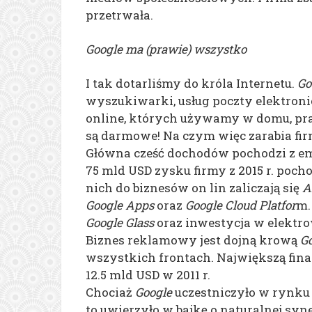
przetrwała.
Google ma (prawie) wszystko
I tak dotarliśmy do króla Internetu.
Go
wyszukiwarki, usług poczty elektroni
online, których używamy w domu, pracy
są darmowe! Na czym więc zarabia fi
Główna cześć dochodów pochodzi z em
75 mld USD zysku firmy z 2015 r. poc
nich do biznesów on lin zaliczają się
A
Google Apps
oraz
Google Cloud Platfor
m.
Google Glass
oraz inwestycja w elektro
Biznes reklamowy jest dojną krową
G
wszystkich frontach. Największą fin
12.5 mld USD w 2011 r.
Chociaż
Google
uczestniczyło w rynku
to uwierzyło w bajkę o naturalnej syn