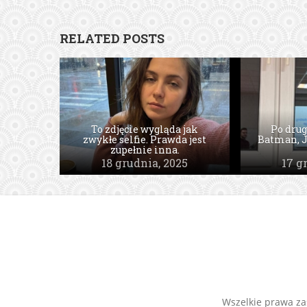
RELATED POSTS
Reklama tworzona przez
użytkowników marki –
Fakty o AR
dobra, bo tania
12 sierpnia, 2025
11 s
Wszelkie prawa zas