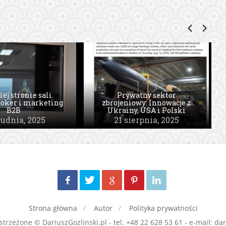
Polak potrafi, czyli o
rodzimych sukcesach
 I VR, które musisz
rodzimych firm
znać
technologicznych
ierpnia, 2025
6 marca, 2017
Strona główna
Autor
Polityka prywatności
trzeżone © DariuszGozlinski.pl - tel. +48 22 628 53 61 - e-mail: dari