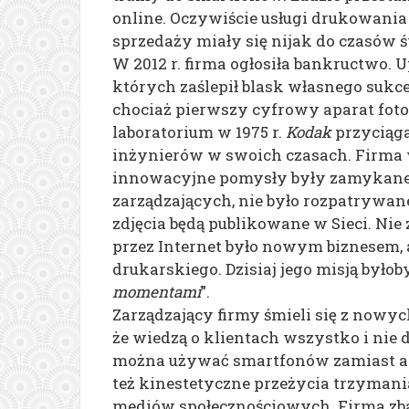
online. Oczywiście usługi drukowania
sprzedaży miały się nijak do czasów 
W 2012 r. firma ogłosiła bankructwo.
których zaślepił blask własnego sukce
chociaż pierwszy cyfrowy aparat fot
laboratorium w 1975 r.
Kodak
przyciąga
inżynierów w swoich czasach. Firma 
innowacyjne pomysły były zamykane w 
zarządzających, nie było rozpatrywane
zdjęcia będą publikowane w Sieci. Nie 
przez Internet było nowym biznesem, 
drukarskiego. Dzisiaj jego misją byłob
momentami
”.
Zarządzający firmy śmieli się z nowyc
że wiedzą o klientach wszystko i nie d
można używać smartfonów zamiast apa
też kinestetyczne przeżycia trzymani
mediów społecznościowych. Firma zba