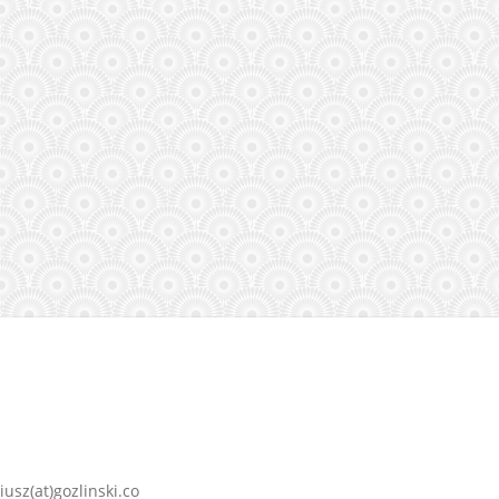
usz(at)gozlinski.co