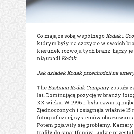
Co mają ze sobą wspólnego
Kodak
i
Goo
którym były na szczycie w swoich bra
kierunek rozwoju tych branż.
Łączy je
nią upadł
Kodak
.
Jak dziadek Kodak przechodził na emery
The
Eastman Kodak Compan
y została z
lat. Dominującą pozycję w branży foto
XX wieku. W 1996 r. była czwartą naj
Zjednoczonych i osiągnęła właśnie 15
fotograficznej, systemów obrazowani
Potem pojawiły się problemy. Kamery s
trafiły do smartfonów. Ludzie przestal