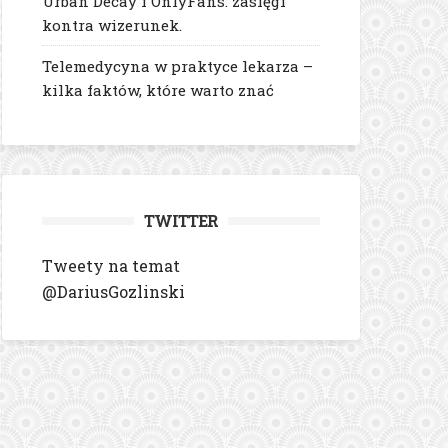
Urban Decay i OnlyFans: zasięgi
kontra wizerunek.
Telemedycyna w praktyce lekarza –
kilka faktów, które warto znać
TWITTER
Tweety na temat
@DariusGozlinski