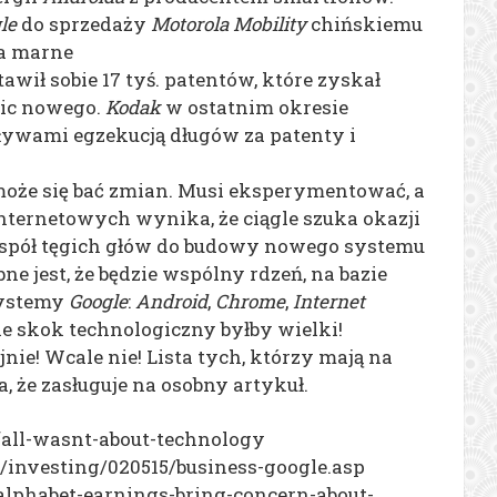
le
do sprzedaży
Motorola Mobility
chińskiemu
a marne
awił sobie 17 tyś. patentów, które zyskał
Nic nowego.
Kodak
w ostatnim okresie
ywami egzekucją długów za patenty i
 może się bać zmian. Musi eksperymentować, a
nternetowych wynika, że ciągle szuka okazji
zespół tęgich głów do budowy nowego systemu
 jest, że będzie wspólny rdzeń, na bazie
systemy
Google
:
Android
,
Chrome
,
Internet
 ale skok technologiczny byłby wielki!
jnie! Wcale nie! Lista tych, którzy mają na
, że zasługuje na osobny artykuł.
fall-wasnt-about-technology
/investing/020515/business-google.asp
lphabet-earnings-bring-concern-about-