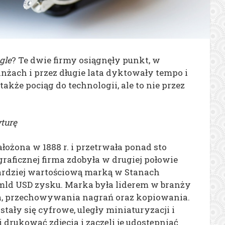
gle
? Te dwie firmy osiągnęły punkt, w
nżach i przez długie lata dyktowały tempo i
 także pociąg do technologii, ale to nie przez
turę
ałożona w 1888 r. i przetrwała ponad sto
graficznej firma zdobyła w drugiej połowie
bardziej wartościową marką w Stanach
 mld USD zysku. Marka była liderem w branży
a, przechowywania nagrań oraz kopiowania.
tały się cyfrowe, uległy miniaturyzacji i
i drukować zdjęcia i zaczęli je udostępniać