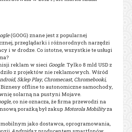
ogle
(GOOG) znane jest z popularnej
cznej, przeglądarki i różnorodnych narzędzi
 i w drodze. Co istotne, wszystkie te usługi
rma?
isji reklam w sieci
Google
. Tylko 8 mld USD z
hodziło z projektów nie reklamowych. Wśród
ndroid
,
Sklep Play
,
Chromecast
,
Chromebooki
,
 Biznesy offline to autonomiczne samochody,
wnię solarną na pustyni Mojave.
oogle
, co nie oznacza, że firma przewodzi na
ansową porażką był zakup
Motorola Mobility
za
 mobilnym jako dostawca, oprogramowania,
ergii
Androida
z producentem smartfonów.