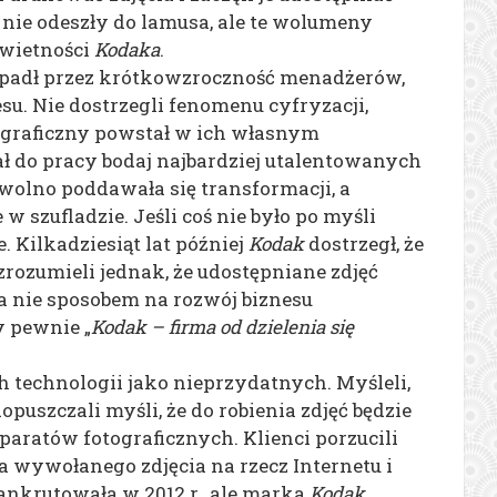
 nie odeszły do lamusa, ale te wolumeny
świetności
Kodaka
.
 Upadł przez krótkowzroczność menadżerów,
su. Nie dostrzegli fenomenu cyfryzacji,
ograficzny powstał w ich własnym
ł do pracy bodaj najbardziej utalentowanych
wolno poddawała się transformacji, a
szufladzie. Jeśli coś nie było po myśli
. Kilkadziesiąt lat później
Kodak
dostrzegł, że
zrozumieli jednak, że udostępniane zdjęć
a nie sposobem na rozwój biznesu
y pewnie „
Kodak – firma od dzielenia się
h technologii jako nieprzydatnych. Myśleli,
opuszczali myśli, że do robienia zdjęć będzie
ratów fotograficznych. Klienci porzucili
a wywołanego zdjęcia na rzecz Internetu i
nkrutowała w 2012 r., ale marka
Kodak