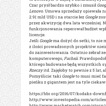
Czar prysł bardzo szybko i zmusił
Goog
Lenovo
. Umowa sprzedaży opiewała n
2.91 mld USD i na otarcie łez
Google
zost
przez akwizycję dwa lata wcześniej. 
funkcjonowania reperował budżet wpł
licencje.
Jeśli
Google
ma dożyć do setki, to nie
z ilości prowadzonych projektów niei
do zainwestowania. Ostatnio zebrał 
komputerowego,
Fuchsii.
Prawdopodobne
którego budowane będą wszystkich 
Rzeczy
itd. Zajęłoby to pewnie z 5 lat,
Pomyślicie: taki
Google
to musi mieć fa
pieńku z gigantem jest na tyle ciekawa
https://hbr.org/2016/07/kodaks-down
http://www.investopedia.com/articles
http://www.marketwatch.com/story/a