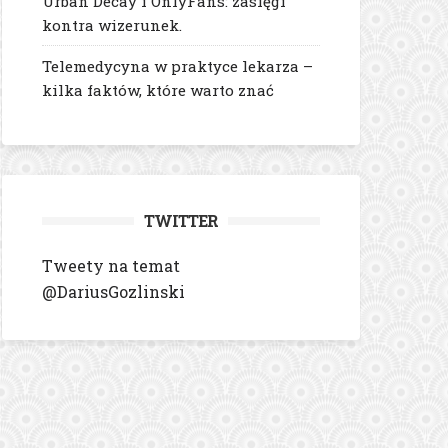
Urban Decay i OnlyFans: zasięgi
kontra wizerunek.
Telemedycyna w praktyce lekarza –
kilka faktów, które warto znać
TWITTER
Tweety na temat
@DariusGozlinski