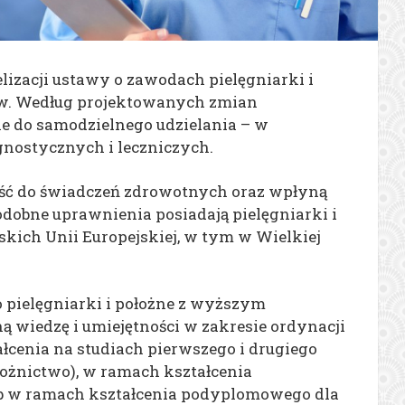
lizacji ustawy o zawodach pielęgniarki i
aw. Według projektowanych zmian
ne do samodzielnego udzielania – w
gnostycznych i leczniczych.
ść do świadczeń zdrowotnych oraz wpłyną
odobne uprawnienia posiadają pielęgniarki i
kich Unii Europejskiej, w tym w Wielkiej
 pielęgniarki i położne z wyższym
ą wiedzę i umiejętności w zakresie ordynacji
łcenia na studiach pierwszego i drugiego
łożnictwo), w ramach kształcenia
b w ramach kształcenia podyplomowego dla