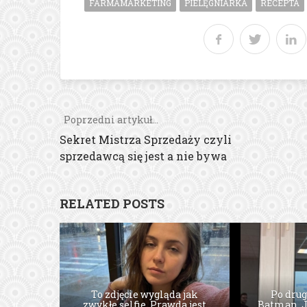
FARMAMARKETING
PIELĘGNIARKA
RECEPTA
Poprzedni artykuł...
Sekret Mistrza Sprzedaży czyli
sprzedawcą się jest a nie bywa
RELATED POSTS
Telemedycyna w praktyce
To zdjęcie wygląda jak
Reklama
Po drug
lekarza – kilka faktów, które
zwykłe selfie. Prawda jest
Batman, J
użytko