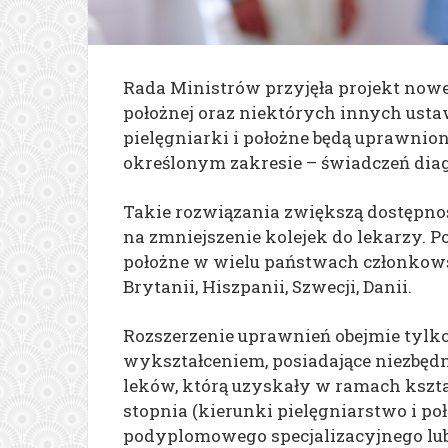
Rada Ministrów przyjęła projekt nowe
położnej oraz niektórych innych ust
pielęgniarki i położne będą uprawnio
określonym zakresie – świadczeń dia
Takie rozwiązania zwiększą dostępno
na zmniejszenie kolejek do lekarzy. P
położne w wielu państwach członkows
Brytanii, Hiszpanii, Szwecji, Danii.
Rozszerzenie uprawnień obejmie tylko
wykształceniem, posiadające niezbędn
leków, którą uzyskały w ramach kszta
stopnia (kierunki pielęgniarstwo i po
podyplomowego specjalizacyjnego lu