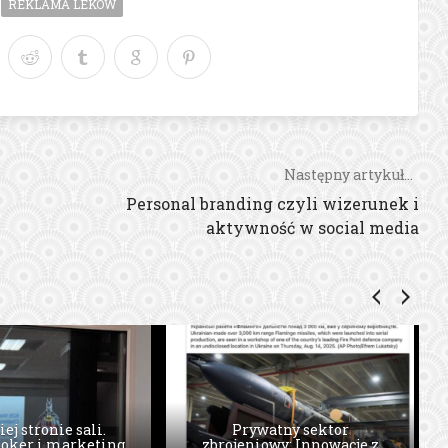
REKLAMA LEKÓW
Następny artykuł...
Personal branding czyli wizerunek i
aktywność w social media
 tworzona przez
iej stronie sali.
Prywatny sektor
oker i marketing
wników marki –
Fakty o AR I VR, które musisz
zbrojeniowy: Innowacje z