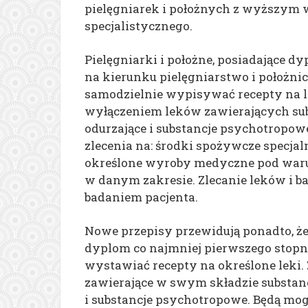
pielęgniarek i położnych z wyższym 
specjalistycznego.
Pielęgniarki i położne, posiadające 
na kierunku pielęgniarstwo i położni
samodzielnie wypisywać recepty na l
wyłączeniem leków zawierających subst
odurzające i substancje psychotropo
zlecenia na: środki spożywcze specja
określone wyroby medyczne pod waru
w danym zakresie. Zlecanie leków i 
badaniem pacjenta.
Nowe przepisy przewidują ponadto, że 
dyplom co najmniej pierwszego stopni
wystawiać recepty na określone leki.
zawierające w swym składzie substancj
i substancje psychotropowe. Będą mo