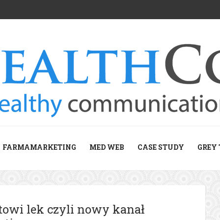
FARMAMARKETING
MED WEB
CASE STUDY
GREY 
towi lek czyli nowy kanał