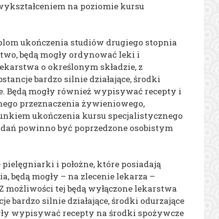
wykształceniem na poziomie kursu
dyplom ukończenia studiów drugiego stopnia
ctwo, będą mogły ordynować leki i
ekarstwa o określonym składzie, z
ancje bardzo silnie działające, środki
we. Będą mogły również wypisywać recepty i
lnego przeznaczenia żywieniowego,
nkiem ukończenia kursu specjalistycznego
badań powinno być poprzedzone osobistym
pielęgniarki i położne, które posiadają
a, będą mogły – na zlecenie lekarza –
 Z możliwości tej będą wyłączone lekarstwa
e bardzo silnie działające, środki odurzające
gły wypisywać recepty na środki spożywcze