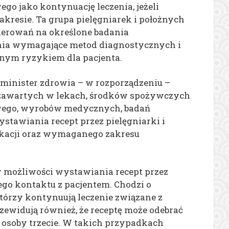
go jako kontynuację leczenia, jeżeli
akresie. Ta grupa pielęgniarek i położnych
ierowań na określone badania
nia wymagające metod diagnostycznych i
nym ryzykiem dla pacjenta.
 minister zdrowia – w rozporządzeniu –
 zawartych w lekach, środków spożywczych
wego, wyrobów medycznych, badań
stawiania recept przez pielęgniarki i
ikacji oraz wymaganego zakresu
 możliwości wystawiania recept przez
tego kontaktu z pacjentem. Chodzi o
tórzy kontynuują leczenie związane z
zewidują również, że receptę może odebrać
 osoby trzecie. W takich przypadkach