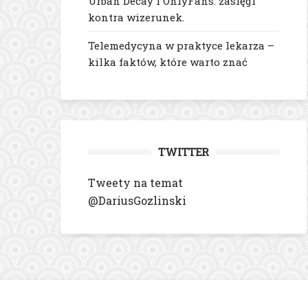
Urban Decay i OnlyFans: zasięgi
kontra wizerunek.
Telemedycyna w praktyce lekarza –
kilka faktów, które warto znać
TWITTER
Tweety na temat
@DariusGozlinski