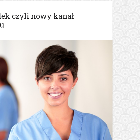
lek czyli nowy kanał
gu