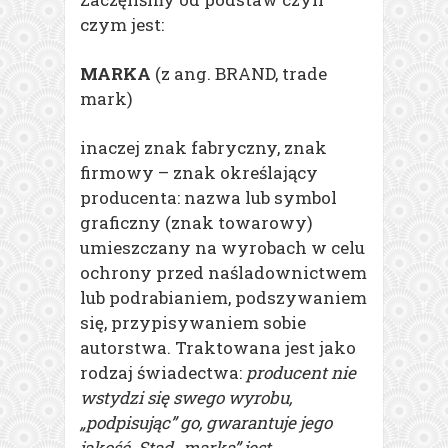
czym jest:
MARKA
(z ang. BRAND, trade
mark)
inaczej znak fabryczny, znak
firmowy – znak określający
producenta: nazwa lub symbol
graficzny (znak towarowy)
umieszczany na wyrobach w celu
ochrony przed naśladownictwem
lub podrabianiem, podszywaniem
się, przypisywaniem sobie
autorstwa. Traktowana jest jako
rodzaj świadectwa:
producent nie
wstydzi się swego wyrobu,
„podpisując” go, gwarantuje jego
jakość. Stąd „marka” jest