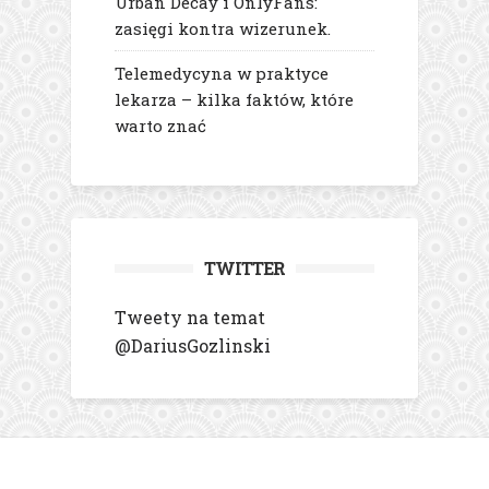
Urban Decay i OnlyFans:
zasięgi kontra wizerunek.
Telemedycyna w praktyce
lekarza – kilka faktów, które
warto znać
TWITTER
Tweety na temat
@DariusGozlinski