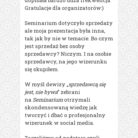
dopisała bardzo duża frekwencja.
Gratulacje dla organizatorów:)
Seminarium dotyczyło sprzedaży
ale moja prezentacja była inna,
tak jak by nie w temacie. Bo czym
jest sprzedaż bez osoby
sprzedawcy? Niczym. I na osobie
sprzedawcy, na jego wizerunku
się skupiłem.
W myśl dewizy „
sprzedawcą się
jest, nie bywa
” zebrani
na
Seminarium
otrzymali
skondensowaną wiedzę jak
tworzyć i dbać o profesjonalny
wizerunek w social media.
Zaczęliśmy od podstaw czyli