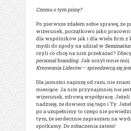
Czemu o tym piszę?
Po pierwsze zdałem sobie sprawę, że 
wizerunek, początkowo jako pracowni
dla wspólników jak i dla wielu firm z 
myśli do zgody na udział w
Seminariu
czyli co chcę na nim przekazać? Zdec
personal branding
. Jak uczył mnie mó
Kreowania Liderów
–
sprzedawcą się jes
Dla jasności napiszę od razu, nie zna
miesiące. Ja nim przynajmniej nie jes
wizerunek, zdrową współpracę. Jeżeli
nadzieję, że dowiesz się tego i Ty. Jeż
po a uzupełnimy to czego nie powiedz
tym, że serdecznie zapraszam na wyda
spotkamy. Do zobaczenia zatem!