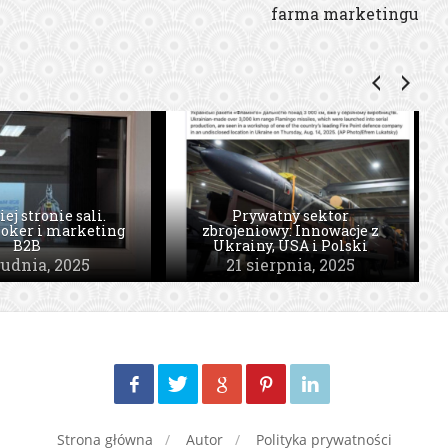
farma marketingu
Polak potrafi, czyli o
iej stronie sali.
rodzimych sukcesach
Prywatny sektor
 I VR, które musisz
oker i marketing
zbrojeniowy: Innowacje z
rodzimych firm
znać
B2B
Ukrainy, USA i Polski
technologicznych
rudnia, 2025
ierpnia, 2025
21 sierpnia, 2025
6 marca, 2017
Strona główna
Autor
Polityka prywatności