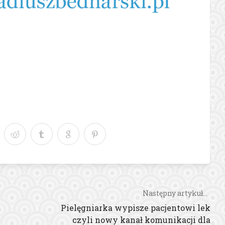
Następny artykuł...
Pielęgniarka wypisze pacjentowi lek
czyli nowy kanał komunikacji dla