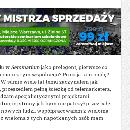
ału w
Seminarium
j
ako prelegent, pierwsze co
ja mam z tym wspólnego? Po co ja tam pójdę?
?
W sumie wiele lat temu zaczynałem jak
 przeszedłem pełną ścieżkę od telemarketera,
ządzam specjalistycznymi projektami
Z drugiej strony jak bym nie patrzył przez całe
 nowych ludzi, współpracowałem z wieloma
ze z wieloma z tych napotkanych osób mam