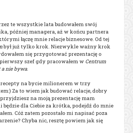
przez te wszystkie lata budowałem swój
ka, później managera, aż w końcu partnera
którymi łączę mnie relacje biznesowe. Od tej
m
był już tylko krok. Niezwykle ważny krok
ydowałem się przygotować prezentację o
j pierwszy szef gdy pracowałem w
Centrum
t a nie bywa
.
m recepty na bycie milionerem w trzy
tem:) Za to wiem jak budować relacje, dobry
 przyjdziesz na moją prezentację mam
eli będzie dla Ciebie za krótka, podejdź do mnie
iałem. Cóż zatem pozostało mi napisać poza
rzenie? Chyba nic, resztę powiem jak się