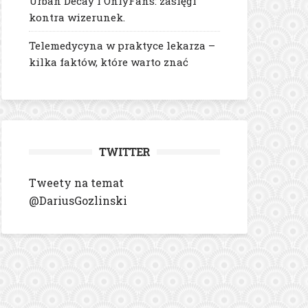
Urban Decay i OnlyFans: zasięgi
kontra wizerunek.
Telemedycyna w praktyce lekarza –
kilka faktów, które warto znać
TWITTER
Tweety na temat
@DariusGozlinski