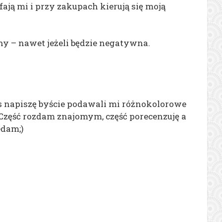
ją mi i przy zakupach kierują się moją
y – nawet jeżeli będzie negatywna.
s napiszę byście podawali mi różnokolorowe
 Część rozdam znajomym, część porecenzuję a
edam;)