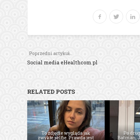
Poprzedni artykuł...
Social media eHealthcom.pl
RELATED POSTS
To zdjęcie wygląda jak
Po drug
zwykłe selfie. Prawda jest
Batman, J