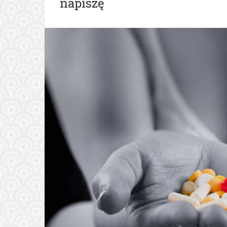
napiszę