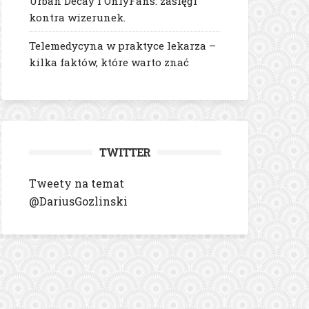
Urban Decay i OnlyFans: zasięgi
kontra wizerunek.
Telemedycyna w praktyce lekarza –
kilka faktów, które warto znać
TWITTER
Tweety na temat
@DariusGozlinski