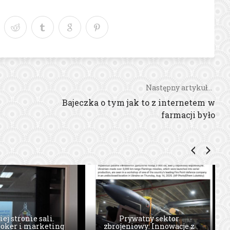
Następny artykuł...
Bajeczka o tym jak to z internetem w
farmacji było
iej stronie sali.
Prywatny sektor
oker i marketing
zbrojeniowy: Innowacje z