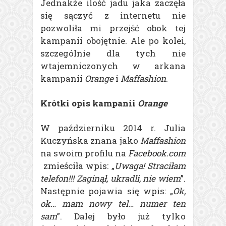
Jednakże ilość jadu jaka zaczęła
się sączyć z internetu nie
pozwoliła mi przejść obok tej
kampanii obojętnie. Ale po kolei,
szczególnie dla tych nie
wtajemniczonych w arkana
kampanii
Orange
i
Maffashion
.
Krótki opis kampanii
Orange
W październiku 2014 r. Julia
Kuczyńska znana jako
Maffashion
na swoim profilu na
Facebook.com
zmieściła wpis: „
Uwaga! Straciłam
telefon!!! Zaginął, ukradli, nie wiem
”.
Następnie pojawia się wpis: „
Ok,
ok… mam nowy tel… numer ten
sam
”. Dalej było już tylko