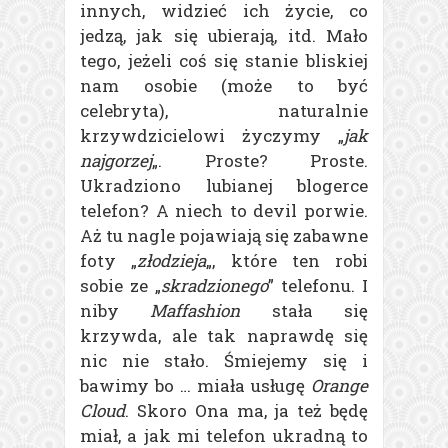
innych, widzieć ich życie, co
jedzą, jak się ubierają, itd. Mało
tego, jeżeli coś się stanie bliskiej
nam osobie (może to być
celebryta), naturalnie
krzywdzicielowi życzymy „
jak
najgorzej
„. Proste? Proste.
Ukradziono lubianej blogerce
telefon? A niech to devil porwie.
Aż tu nagle pojawiają się zabawne
foty „
złodzieja
„, które ten robi
sobie ze „
skradzionego
” telefonu. I
niby
Maffashion
stała się
krzywda, ale tak naprawdę się
nic nie stało. Śmiejemy się i
bawimy bo … miała usługę
Orange
Cloud
. Skoro Ona ma, ja też będę
miał, a jak mi telefon ukradną to