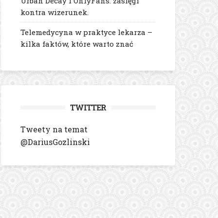
Urban Decay i OnlyFans: zasięgi
kontra wizerunek.
Telemedycyna w praktyce lekarza –
kilka faktów, które warto znać
TWITTER
Tweety na temat
@DariusGozlinski