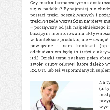
Czy marka farmaceutyczna dostarcza 
się w pudełku? Bynajmniej nie chodzi
postaci treści poszukiwanych i poż
treści?
Przede wszystkim najpierw mus
– począwszy od jak najpełniejszego
bieżącym monitorowaniu aktywności 
w kontekście produktu, ale – uwaga!
powiązane i sam kontekst (np.
odchudzaniem będą to treści o aktyw
itd.). Dzięki temu zyskasz pełen obra
swojej grupy celowej, które daleko 
Rx, OTC lub też wspomnianych suple
Na t
(arty
medy
prz
wyci