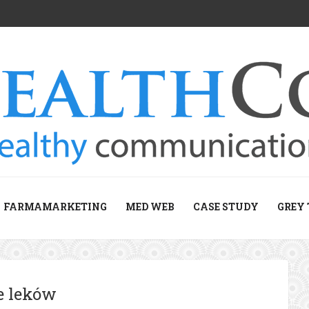
FARMAMARKETING
MED WEB
CASE STUDY
GREY 
e leków