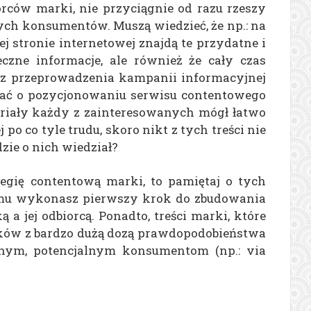
orców marki, nie przyciągnie od razu rzeszy
ch konsumentów. Muszą wiedzieć, że np.: na
j stronie internetowej znajdą te przydatne i
eczne informacje, ale również że cały czas
ócz przeprowadzenia kampanii informacyjnej
tać o pozycjonowaniu serwisu contentowego
riały każdy z zainteresowanych mógł łatwo
 po co tyle trudu, skoro nikt z tych treści nie
dzie o nich wiedział?
tegię contentową marki, to pamiętaj o tych
mu wykonasz pierwszy krok do zbudowania
a jej odbiorcą. Ponadto, treści marki, które
ków z bardzo dużą dozą prawdopodobieństwa
nnym, potencjalnym konsumentom (np.: via