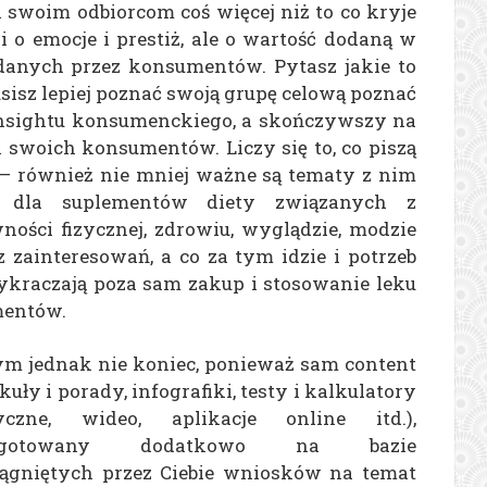
swoim odbiorcom coś więcej niż to co kryje
 o emocje i prestiż, ale o wartość dodaną w
ądanych przez konsumentów. Pytasz jakie to
isz lepiej poznać swoją grupę celową poznać
 insightu konsumenckiego, a skończywszy na
swoich konsumentów. Liczy się to, co piszą
 – również nie mniej ważne są tematy z nim
: dla suplementów diety związanych z
ności fizycznej, zdrowiu, wyglądzie, modzie
z zainteresowań, a co za tym idzie i potrzeb
wykraczają poza sam zakup i stosowanie leku
mentów.
ym jednak nie koniec, ponieważ sam content
kuły i porady, infografiki, testy i kalkulatory
czne, wideo, aplikacje online itd.),
ygotowany dodatkowo na bazie
ągniętych przez Ciebie wniosków na temat