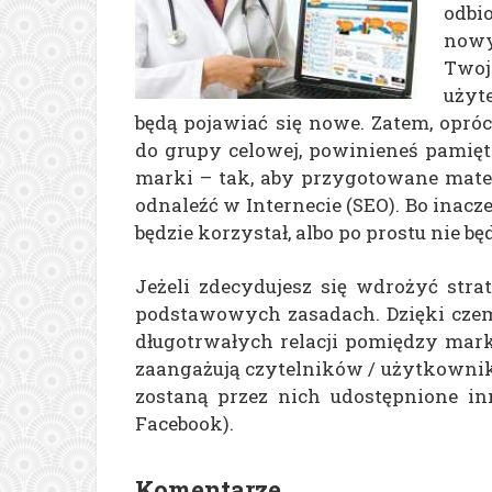
odbi
nowy
Twoje
użyt
będą pojawiać się nowe. Zatem, opr
do grupy celowej, powinieneś pamię
marki – tak, aby przygotowane mate
odnaleźć w Internecie (SEO). Bo inaczej
będzie korzystał, albo po prostu nie bę
Jeżeli zdecydujesz się wdrożyć stra
podstawowych zasadach. Dzięki cze
długotrwałych relacji pomiędzy marką 
zaangażują czytelników / użytkowni
zostaną przez nich udostępnione i
Facebook).
Komentarze