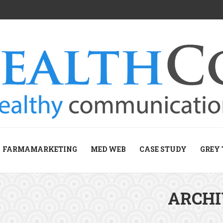
FARMAMARKETING
MED WEB
CASE STUDY
GREY 
ARCH