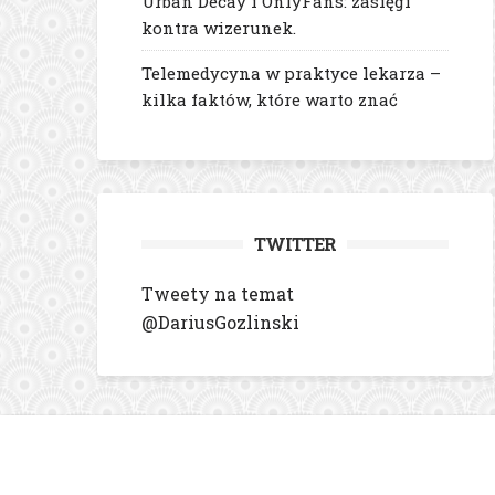
Urban Decay i OnlyFans: zasięgi
kontra wizerunek.
Telemedycyna w praktyce lekarza –
kilka faktów, które warto znać
TWITTER
Tweety na temat
@DariusGozlinski