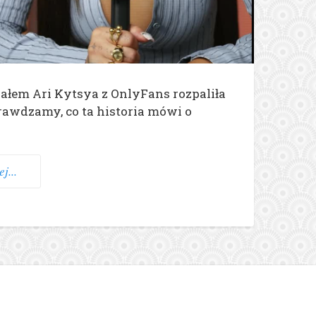
łem Ari Kytsya z OnlyFans rozpaliła
rawdzamy, co ta historia mówi o
j...