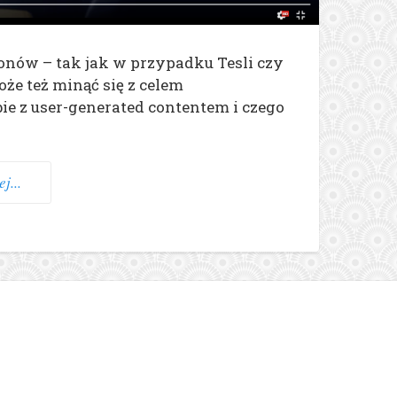
onów – tak jak w przypadku Tesli czy
że też minąć się z celem
ie z user-generated contentem i czego
j...