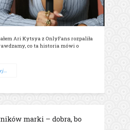
łem Ari Kytsya z OnlyFans rozpaliła
rawdzamy, co ta historia mówi o
j...
ników marki – dobra, bo