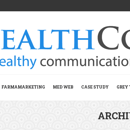
FARMAMARKETING
MED WEB
CASE STUDY
GREY 
ARCH