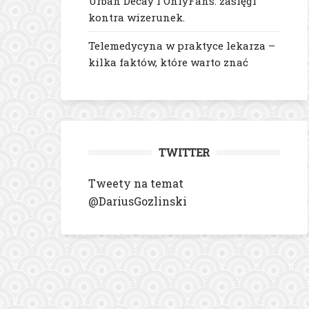
Urban Decay i OnlyFans: zasięgi
kontra wizerunek.
Telemedycyna w praktyce lekarza –
kilka faktów, które warto znać
TWITTER
Tweety na temat
@DariusGozlinski